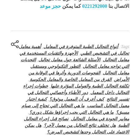
الاتصال بنا
0221292000
كما يمكن
حجز موعد
Tags:
أنواع التحاليل الطبية المتوفرة في المعامل
,
أهمية معامل
تحاليل في التشخيص الطبي
,
الأجهزة والتقنيات المستخدمة في
معامل التحاليل
,
الأسئلة الشائعة حول معامل تحاليل
,
التحديات
التي تواجه معامل التحاليل
,
التطور التكنولوجي ومستقبل
معامل التحاليل
,
الفحوصات الدورية وأثرها في الوقاية من
الأمراض
,
الفرق بين المعامل الخاصة والمعامل الحكومية
,
تكلفة التحاليل الطبية والعوامل المؤثرة عليها
,
خطوات إجراء
التحاليل داخل المعمل
,
دور الأطباء وأخصائيي التحاليل في
تفسير النتائج
,
كيف أعرف أن المعمل موثوق؟
,
كيفية اختيار
معمل التحاليل المناسب
,
ما هي التحاليل التي تحتاج إلى صيام
مسبق؟
,
ما هي التحاليل التي يجب إجراؤها بشكل دوري؟
,
معايير الجودة في معامل التحاليل
,
نصائح قبل إجراء التحاليل
الطبية
,
هل تختلف نتائج التحاليل من معمل لآخر؟
,
هل يمكن
الاعتماد على التحاليل وحدها لتشخيص المرض؟