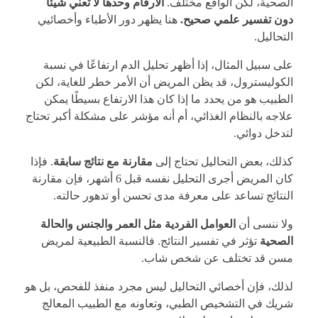
الصحية، لكن الواقع مختلف.
الأرقام وحدها لا تعني شيئًا
دون تفسير علمي صحيح.
هنا يظهر دور الأطباء وأخصائيي
التحاليل.
على سبيل المثال، إذا أظهر تحليل الدم ارتفاعًا في نسبة
الكوليسترول، قد يظن المريض أن الأمر خطر للغاية، لكن
الطبيب هو من يحدد ما إذا كان هذا الارتفاع بسيطًا يمكن
علاجه بالنظام الغذائي، أم أنه مؤشر على مشكلة أكبر تحتاج
لتدخل دوائي.
كذلك، بعض التحاليل تحتاج إلى
مقارنة مع نتائج سابقة
. فإذا
كان المريض أجرى التحليل نفسه قبل 6 أشهر، فإن مقارنة
النتائج تساعد على معرفة مدى تحسن أو تدهور حالته.
ولا ننسى أن
العوامل الفردية مثل العمر والجنس والحالة
الصحية
تؤثر في تفسير النتائج. فالنسبة الطبيعية لمريض
مسن قد تختلف عن شخص شاب.
لذلك، فإن أخصائي التحاليل ليس مجرد منفذ للفحص، بل هو
شريك في التشخيص الطبي، وتعاونه مع الطبيب المعالج