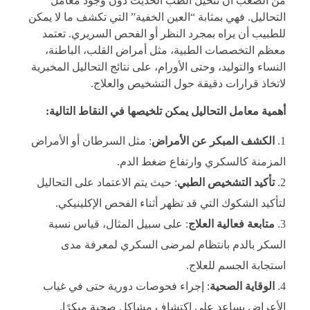
من الصعب أن نتخيل الطب الحديث دون وجود معامل
التحاليل. فهي بمثابة “العين الخفية” التي تكشف ما لا يمكن
للطبيب أن يراه بمجرد النظر أو الفحص السريري. تعتمد
معظم التخصصات الطبية، مثل أمراض القلب، الباطنة،
النساء والتوليد، وحتى الأورام، على نتائج التحاليل المخبرية
لاتخاذ قرارات دقيقة حول التشخيص والعلاج.
أهمية معامل التحاليل يمكن تلخيصها في النقاط التالية:
الكشف المبكر عن الأمراض
: مثل السرطان أو الأمراض
المزمنة كالسكري وارتفاع ضغط الدم.
تأكيد التشخيص الطبي
: حيث يتم الاعتماد على التحاليل
لتأكيد الشكوك التي قد تظهر أثناء الفحص الإكلينيكي.
متابعة فعالية العلاج
: على سبيل المثال، قياس نسبة
السكر بالدم بانتظام لمرضى السكري لمعرفة مدى
استجابة الجسم للعلاج.
الوقاية الصحية
: إجراء فحوصات دورية حتى في غياب
الأعراض يساعد على اكتشاف مشاكل صحية مبكرًا.