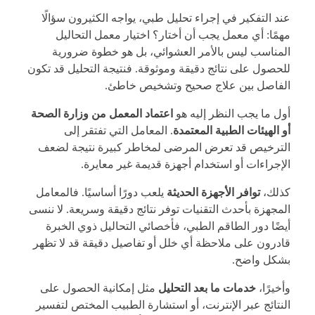
عند التفكير في إجراء تحليل طبي، يواجه الكثيرون سؤالًا
مهمًا: أي معمل يجب أن أختار؟ اختيار معمل التحاليل
المناسب ليس بالأمر العشوائي، بل هو خطوة ضرورية
للحصول على نتائج دقيقة وموثوقة. فنتيجة التحليل قد تكون
الفاصل بين علاج صحيح وتشخيص خاطئ.
أول ما يجب النظر إليه هو
اعتماد المعمل من وزارة الصحة
أو الهيئات الطبية المعتمدة
. المعامل التي تفتقر إلى
الترخيص قد تعرض المرضى لمخاطر كبيرة نتيجة لضعف
الإجراءات أو استخدام أجهزة قديمة غير معايرة.
كذلك،
توافر الأجهزة الحديثة
يلعب دورًا أساسيًا. فالمعامل
المجهزة بأحدث التقنيات توفر نتائج دقيقة وسريعة. لا ننسى
أيضًا دور الطاقم الطبي، فأخصائي التحاليل ذوي الخبرة
قادرون على ملاحظة أي خلل أو تفاصيل دقيقة قد لا تظهر
بشكل واضح.
وأخيرًا،
خدمات ما بعد التحليل
مثل إمكانية الحصول على
النتائج عبر الإنترنت، أو استشارة الطبيب المختص لتفسير