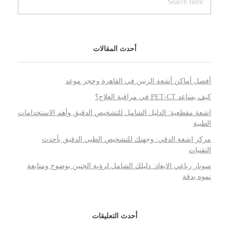
أحدث المقالات
أفضل أماكن أشعة الرنين في القاهرة وحجز موعد
كيف يساعد PET‑CT في مراقبة العلاج؟
اشعة مقطعية: الدليل الشامل للتشخيص الدقيق وأهم الاستخدامات
الطبية
مركز اشعة الدقي: وجهتك للتشخيص الطبي الدقيق بأحدث
التقنيات
سونار رباعي الابعاد: دليلك الشامل لرؤية الجنين بوضوح ومتابعة
نموه بدقة
أحدث التعليقات