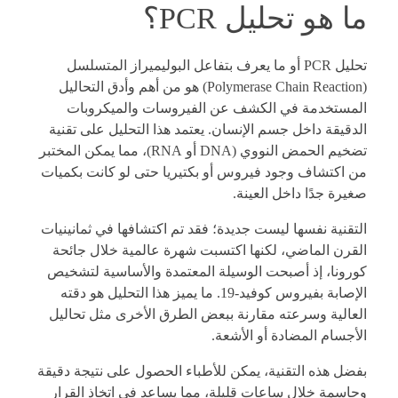
ما هو تحليل PCR؟
تحليل PCR أو ما يعرف بتفاعل البوليميراز المتسلسل
(Polymerase Chain Reaction) هو من أهم وأدق التحاليل
المستخدمة في الكشف عن الفيروسات والميكروبات
الدقيقة داخل جسم الإنسان. يعتمد هذا التحليل على تقنية
تضخيم الحمض النووي (DNA أو RNA)، مما يمكن المختبر
من اكتشاف وجود فيروس أو بكتيريا حتى لو كانت بكميات
صغيرة جدًا داخل العينة.
التقنية نفسها ليست جديدة؛ فقد تم اكتشافها في ثمانينيات
القرن الماضي، لكنها اكتسبت شهرة عالمية خلال جائحة
كورونا، إذ أصبحت الوسيلة المعتمدة والأساسية لتشخيص
الإصابة بفيروس كوفيد-19. ما يميز هذا التحليل هو دقته
العالية وسرعته مقارنة ببعض الطرق الأخرى مثل تحاليل
الأجسام المضادة أو الأشعة.
بفضل هذه التقنية، يمكن للأطباء الحصول على نتيجة دقيقة
وحاسمة خلال ساعات قليلة، مما يساعد في اتخاذ القرار