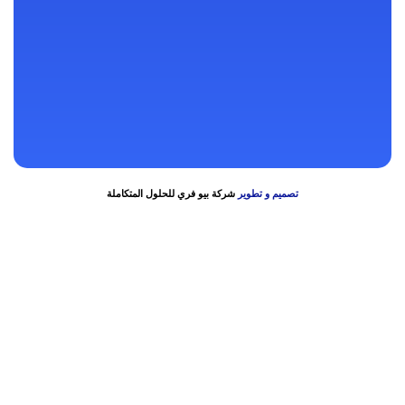
رنا مول – بعد الحصري والتوحيد والنور – فوق سوبر ماركت اولاد رجب –
الدور الثاني
64 أ شارع عبد الرحمن تقاطع شارع عبد الله فوق بنك مصر فرع نادي
الاسمنت
تصميم و تطوير
شركة بيو فري للحلول المتكاملة
Bokep Indonesia
bokep indonesia terbaru
Bokep jilbab
bokep viral
bokep jav
bokep jepang jav terbaru
seto kanna
Saika Kawakita
Mio
Ishikawa
jav sub indo
dicrotin
bokep jepang jav
DAYWINBET
DAYWINBET
GOBETASIA
GOBETASIA
GOBETASIA
GOBETASIA
GOBETASIA