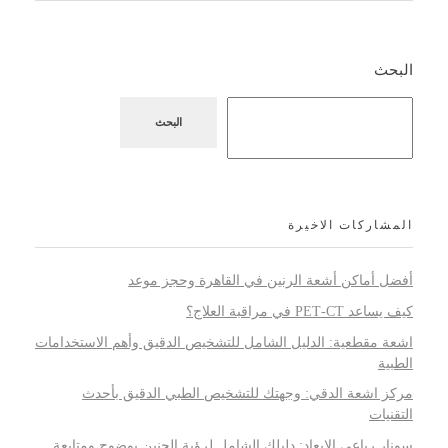
البحث
البحث
المشاركات الاخيرة
أفضل أماكن أشعة الرنين في القاهرة وحجز موعد
كيف يساعد PET‑CT في مراقبة العلاج؟
اشعة مقطعية: الدليل الشامل للتشخيص الدقيق وأهم الاستخدامات
الطبية
مركز اشعة الدقي: وجهتك للتشخيص الطبي الدقيق بأحدث
التقنيات
سونار رباعي الابعاد: دليلك الشامل لرؤية الجنين بوضوح ومتابعة