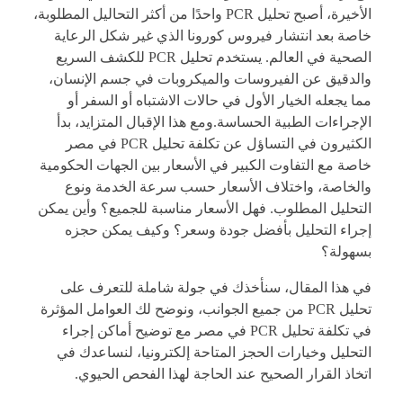
الأخيرة، أصبح تحليل PCR واحدًا من أكثر التحاليل المطلوبة،
خاصة بعد انتشار فيروس كورونا الذي غير شكل الرعاية
الصحية في العالم. يستخدم تحليل PCR للكشف السريع
والدقيق عن الفيروسات والميكروبات في جسم الإنسان،
مما يجعله الخيار الأول في حالات الاشتباه أو السفر أو
الإجراءات الطبية الحساسة.
ومع هذا الإقبال المتزايد، بدأ
الكثيرون في التساؤل عن
تكلفة تحليل PCR في مصر
خاصة مع التفاوت الكبير في الأسعار بين الجهات الحكومية
والخاصة، واختلاف الأسعار حسب سرعة الخدمة ونوع
التحليل المطلوب. فهل الأسعار مناسبة للجميع؟ وأين يمكن
إجراء التحليل بأفضل جودة وسعر؟ وكيف يمكن حجزه
بسهولة؟
في هذا المقال، سنأخذك في جولة شاملة للتعرف على
تحليل PCR من جميع الجوانب، ونوضح لك العوامل المؤثرة
في
تكلفة تحليل PCR في مصر
مع توضيح أماكن إجراء
التحليل وخيارات الحجز المتاحة إلكترونيا، لنساعدك في
اتخاذ القرار الصحيح عند الحاجة لهذا الفحص الحيوي.