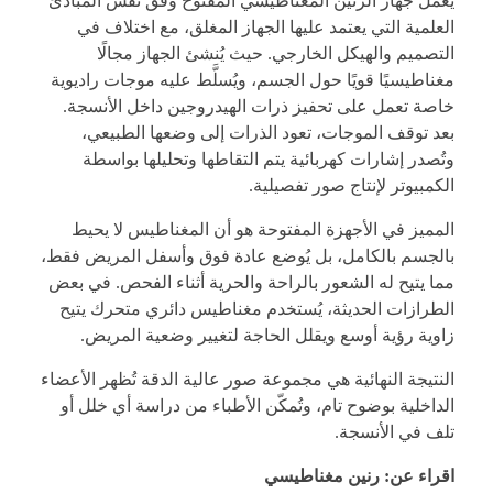
يعمل جهاز الرنين المغناطيسي المفتوح وفق نفس المبادئ
العلمية التي يعتمد عليها الجهاز المغلق، مع اختلاف في
التصميم والهيكل الخارجي. حيث يُنشئ الجهاز مجالًا
مغناطيسيًا قويًا حول الجسم، ويُسلَّط عليه موجات راديوية
خاصة تعمل على تحفيز ذرات الهيدروجين داخل الأنسجة.
بعد توقف الموجات، تعود الذرات إلى وضعها الطبيعي،
وتُصدر إشارات كهربائية يتم التقاطها وتحليلها بواسطة
الكمبيوتر لإنتاج صور تفصيلية.
المميز في الأجهزة المفتوحة هو أن المغناطيس لا يحيط
بالجسم بالكامل، بل يُوضع عادة فوق وأسفل المريض فقط،
مما يتيح له الشعور بالراحة والحرية أثناء الفحص. في بعض
الطرازات الحديثة، يُستخدم مغناطيس دائري متحرك يتيح
زاوية رؤية أوسع ويقلل الحاجة لتغيير وضعية المريض.
النتيجة النهائية هي مجموعة صور عالية الدقة تُظهر الأعضاء
الداخلية بوضوح تام، وتُمكّن الأطباء من دراسة أي خلل أو
تلف في الأنسجة.
اقراء عن:
رنين مغناطيسي