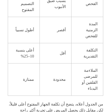
بسبب ضيق
الفحص
التصميم
الأنبوب
المفتوح
المدة
الزمنية
أقصر
أطول نسبياً
للفحص
التكلفة
أعلى بنسبة
أقل
التقديرية
10–25%
الملاءمة
للمرضى
محدودة
ممتازة
القلقين أو
البدناء
من الجدول أعلاه، يتضح أن تكلفة الجهاز المفتوح أعلى قليلاً،
لكن مقابل ذلك يحصل المريض على تجربة أكثر راحة