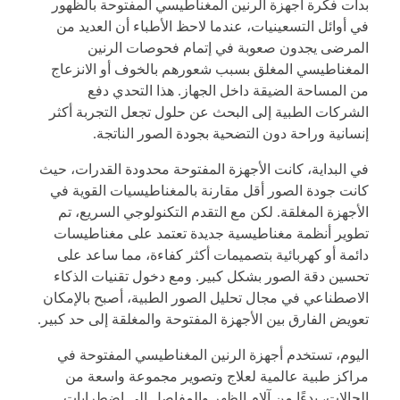
بدأت فكرة أجهزة الرنين المغناطيسي المفتوحة بالظهور
في أوائل التسعينيات، عندما لاحظ الأطباء أن العديد من
المرضى يجدون صعوبة في إتمام فحوصات الرنين
المغناطيسي المغلق بسبب شعورهم بالخوف أو الانزعاج
من المساحة الضيقة داخل الجهاز. هذا التحدي دفع
الشركات الطبية إلى البحث عن حلول تجعل التجربة أكثر
إنسانية وراحة دون التضحية بجودة الصور الناتجة.
في البداية، كانت الأجهزة المفتوحة محدودة القدرات، حيث
كانت جودة الصور أقل مقارنة بالمغناطيسيات القوية في
الأجهزة المغلقة. لكن مع التقدم التكنولوجي السريع، تم
تطوير أنظمة مغناطيسية جديدة تعتمد على مغناطيسات
دائمة أو كهربائية بتصميمات أكثر كفاءة، مما ساعد على
تحسين دقة الصور بشكل كبير. ومع دخول تقنيات الذكاء
الاصطناعي في مجال تحليل الصور الطبية، أصبح بالإمكان
تعويض الفارق بين الأجهزة المفتوحة والمغلقة إلى حد كبير.
اليوم، تستخدم أجهزة الرنين المغناطيسي المفتوحة في
مراكز طبية عالمية لعلاج وتصوير مجموعة واسعة من
الحالات، بدءًا من آلام الظهر والمفاصل إلى اضطرابات