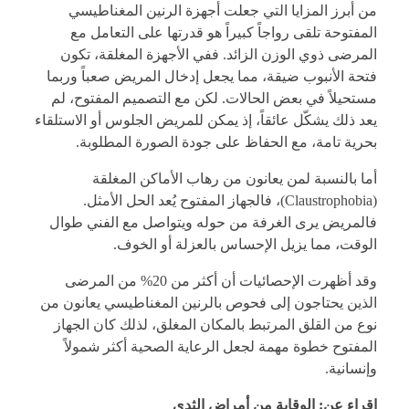
من أبرز المزايا التي جعلت أجهزة الرنين المغناطيسي
المفتوحة تلقى رواجاً كبيراً هو قدرتها على التعامل مع
المرضى ذوي الوزن الزائد. ففي الأجهزة المغلقة، تكون
فتحة الأنبوب ضيقة، مما يجعل إدخال المريض صعباً وربما
مستحيلاً في بعض الحالات. لكن مع التصميم المفتوح، لم
يعد ذلك يشكّل عائقاً، إذ يمكن للمريض الجلوس أو الاستلقاء
بحرية تامة، مع الحفاظ على جودة الصورة المطلوبة.
أما بالنسبة لمن يعانون من رهاب الأماكن المغلقة
(Claustrophobia)، فالجهاز المفتوح يُعد الحل الأمثل.
فالمريض يرى الغرفة من حوله ويتواصل مع الفني طوال
الوقت، مما يزيل الإحساس بالعزلة أو الخوف.
وقد أظهرت الإحصائيات أن أكثر من 20% من المرضى
الذين يحتاجون إلى فحوص بالرنين المغناطيسي يعانون من
نوع من القلق المرتبط بالمكان المغلق، لذلك كان الجهاز
المفتوح خطوة مهمة لجعل الرعاية الصحية أكثر شمولاً
وإنسانية.
اقراء عن:
الوقاية من أمراض الثدي