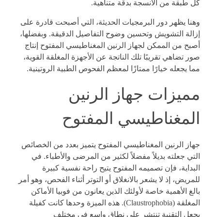
كل طبقة من الأنسجة بدقة متناهية.
وهنا يظهر دور البرمجيات الحديثة، التي أصبحت قادرة على
إزالة التشويش وتحسين وضوح التفاصيل الدقيقة. وبفضلها،
أصبح من الممكن لجهاز الرنين المغناطيسي المفتوح إنتاج
صور تضاهي تقريبًا تلك الناتجة عن الأجهزة المغلقة القوية،
مما يجعله خيارًا ممتازًا لمعظم الفحوص الطبية الروتينية.
مميزات جهاز الرنين
المغناطيسي المفتوح
جهاز الرنين المغناطيسي المفتوح يتميز بعدد من الخصائص
التي جعلته بديلاً مفضلاً لكثير من المرضى والأطباء. في
البداية، فإن تصميمه المفتوح يتيح راحة نفسية كبيرة
للمريض، إذ لا يشعر بالانغلاق أو التوتر أثناء الفحص، وهو أمر
بالغ الأهمية خاصة لأولئك الذين يعانون من فوبيا الأماكن
المغلقة (Claustrophobia). هذه الميزة وحدها كانت كفيلة
بجعل التقنية تنتشر على نطاق واسع في مختلف