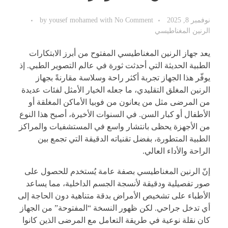
نوفمبر 8, 2025
No Comment
with
yousef mohamed
by
الرنين المغناطيسي
يعد جهاز الرنين المغناطيسي المفتوح من أبرز الابتكارات
الطبية الحديثة التي أحدثت ثورة في عالم التصوير الطبي. إذ
يوفّر هذا الجهاز تجربة أكثر راحة وسلاسة مقارنةً بجهاز
الرنين المغلق التقليدي، ما جعله الخيار الأمثل لفئات عديدة
من المرضى مثل من يعانون من فوبيا الأماكن المغلقة أو
الأطفال أو كبار السن. في السنوات الأخيرة، أصبح هذا النوع
من الأجهزة يحظى بانتشار واسع في المستشفيات والمراكز
الطبية المتطورة، بفضل تقنياته الدقيقة التي تجمع بين
الراحة والأداء العالي.
إنّ الرنين المغناطيسي بصفة عامة يُستخدم للحصول على
صور تفصيلية ودقيقة لأنسجة الجسم الداخلية، مما يساعد
الأطباء على تشخيص الأمراض بدقة متناهية دون الحاجة إلى
أي تدخل جراحي. لكن ظهور النسخة “المفتوحة” من الجهاز
كان نقلة نوعية في طريقة التعامل مع المرضى الذين كانوا