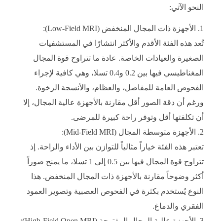
النحو الآتي:
الأجهزة ذات المجال المنخفض (Low-Field MRI):
تُعد هذه الفئة الأقدم والأكثر انتشارًا في المستشفيات
الصغيرة والعيادات الخاصة. عادة ما تتراوح قوة المجال
المغناطيسي فيها بين 0.2 و0.4 تسلا، وهي كافية لإجراء
الفحوص العامة للمفاصل، والعظام، والأنسجة الرخوة.
ورغم أن دقة الصور أقل مقارنة بالأجهزة عالية المجال، إلا
أن تكلفتها أقل وتوفر راحة كبيرة للمرضى.
الأجهزة متوسطة المجال (Mid-Field MRI):
تعتبر هذه الفئة خياراً مثالياً للتوازن بين الأداء والراحة. إذ
تتراوح قوة المجال فيها بين 0.5 إلى 1 تسلا، ما يمنح صوراً
أكثر وضوحاً مقارنة بالأجهزة ذات المجال المنخفض. هذا
النوع يُستخدم بكثرة في الفحوص العصبية وتصوير العمود
الفقري والدماغ.
الأجهزة عالية المجال المفتوحة (High-Field Open MRI):