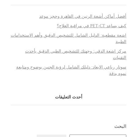
أفضل أماكن أشعة الرنين في القاهرة وحجز موعد
كيف يساعد PET‑CT في مراقبة العلاج؟
اشعة مقطعية: الدليل الشامل للتشخيص الدقيق وأهم الاستخدامات
الطبية
مركز اشعة الدقي: وجهتك للتشخيص الطبي الدقيق بأحدث
التقنيات
سونار رباعي الابعاد: دليلك الشامل لرؤية الجنين بوضوح ومتابعة
نموه بدقة
أحدث التعليقات
البحث