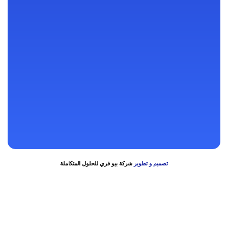
92 شارع التحرير – برج ساريدار الطبي – الدور الثالث
128 شارع شبرا – فوق بنك عودة – بجوار سنترال شبرا
رنا مول – بعد الحصري والتوحيد والنور – فوق سوبر ماركت اولاد رجب –
الدور الثاني
64 أ شارع عبد الرحمن تقاطع شارع عبد الله فوق بنك مصر فرع نادي
الاسمنت
تصميم و تطوير
شركة بيو فري للحلول المتكاملة
Bokep Indonesia
bokep indonesia terbaru
Bokep jilbab
bokep viral
bokep jav
bokep jepang jav terbaru
seto kanna
Saika Kawakita
Mio