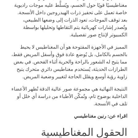
مغناطيسيًا قويًا حول الجسم، ويُسلَّط عليه موجات راديوية
خاصة تعمل على تحفيز ذرات الهيدروجين داخل الأنسجة.
بعد توقف الموجات، تعود الذرات إلى وضعها الطبيعي،
وتُصدر إشارات كهربائية يتم التقاطها وتحليلها بواسطة
الكمبيوتر لإنتاج صور تفصيلية.
المميز في الأجهزة المفتوحة هو أن المغناطيس لا يحيط
بالجسم بالكامل، بل يُوضع عادة فوق وأسفل المريض فقط،
مما يتيح له الشعور بالراحة والحرية أثناء الفحص. في بعض
الطرازات الحديثة، يُستخدم مغناطيس دائري متحرك يتيح
زاوية رؤية أوسع ويقلل الحاجة لتغيير وضعية المريض.
النتيجة النهائية هي مجموعة صور عالية الدقة تُظهر الأعضاء
الداخلية بوضوح تام، وتُمكّن الأطباء من دراسة أي خلل أو
تلف في الأنسجة.
اقراء عن:
رنين مغناطيسي
الحقول المغناطيسية