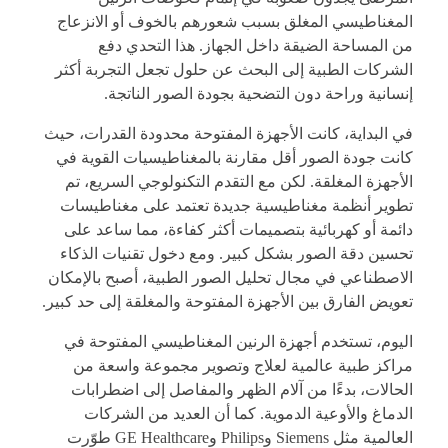
المغناطيسي المغلق بسبب شعورهم بالخوف أو الانزعاج
من المساحة الضيقة داخل الجهاز. هذا التحدي دفع
الشركات الطبية إلى البحث عن حلول تجعل التجربة أكثر
إنسانية وراحة دون التضحية بجودة الصور الناتجة.
في البداية، كانت الأجهزة المفتوحة محدودة القدرات، حيث
كانت جودة الصور أقل مقارنة بالمغناطيسيات القوية في
الأجهزة المغلقة. لكن مع التقدم التكنولوجي السريع، تم
تطوير أنظمة مغناطيسية جديدة تعتمد على مغناطيسات
دائمة أو كهربائية بتصميمات أكثر كفاءة، مما ساعد على
تحسين دقة الصور بشكل كبير. ومع دخول تقنيات الذكاء
الاصطناعي في مجال تحليل الصور الطبية، أصبح بالإمكان
تعويض الفارق بين الأجهزة المفتوحة والمغلقة إلى حد كبير.
اليوم، تستخدم أجهزة الرنين المغناطيسي المفتوحة في
مراكز طبية عالمية لعلاج وتصوير مجموعة واسعة من
الحالات، بدءًا من آلام الظهر والمفاصل إلى اضطرابات
الدماغ والأوعية الدموية. كما أن العديد من الشركات
العالمية مثل Siemens وPhilips وGE Healthcare طوّرت