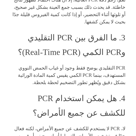
خاطئة. قد يحدث ذلك بسبب جمع العينة بشكل غير صحيح،
أو تلوثها أثناء التحضير، أو إذا كانت كمية الفيروس قليلة جدًا
بحيث لا يمكن كشفها.
3. ما الفرق بين PCR التقليدي
وPCR الكمي (Real-Time PCR)؟
PCR التقليدي يوضح فقط وجود أو غياب الحمض النووي
المستهدف، بينما PCR الكمي يقيس كمية المادة الوراثية
بشكل دقيق ويُظهر تطور التضخيم لحظة بلحظة.
4. هل يمكن استخدام PCR
للكشف عن جميع الأمراض؟
لا، PCR لا يستخدم للكشف عن جميع الأمراض، لكنه فعال
جدًا في تشخيص الأمراض التي لها أساس جيني أو فيروسي