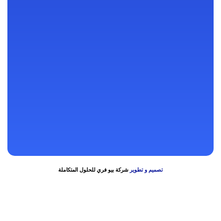
92 شارع التحرير – برج ساريدار الطبي – الدور الثالث
128 شارع شبرا – فوق بنك عودة – بجوار سنترال شبرا
رنا مول – بعد الحصري والتوحيد والنور – فوق سوبر ماركت اولاد رجب –
الدور الثاني
64 أ شارع عبد الرحمن تقاطع شارع عبد الله فوق بنك مصر فرع نادي
الاسمنت
تصميم و تطوير
شركة بيو فري للحلول المتكاملة
Bokep Indonesia
bokep indonesia terbaru
Bokep jilbab
bokep viral