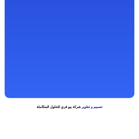
92 شارع التحرير – برج ساريدار الطبي – الدور الثالث
128 شارع شبرا – فوق بنك عودة – بجوار سنترال شبرا
رنا مول – بعد الحصري والتوحيد والنور – فوق سوبر ماركت اولاد رجب –
الدور الثاني
64 أ شارع عبد الرحمن تقاطع شارع عبد الله فوق بنك مصر فرع نادي
الاسمنت
تصميم و تطوير
شركة بيو فري للحلول المتكاملة
Bokep Indonesia
bokep indonesia terbaru
Bokep jilbab
bokep viral