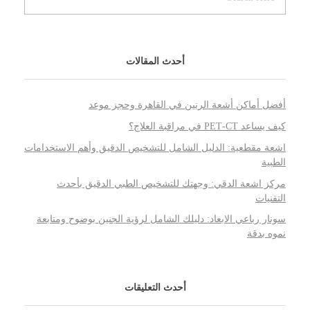
أحدث المقالات
أفضل أماكن أشعة الرنين في القاهرة وحجز موعد
كيف يساعد PET‑CT في مراقبة العلاج؟
اشعة مقطعية: الدليل الشامل للتشخيص الدقيق وأهم الاستخدامات
الطبية
مركز اشعة الدقي: وجهتك للتشخيص الطبي الدقيق بأحدث
التقنيات
سونار رباعي الابعاد: دليلك الشامل لرؤية الجنين بوضوح ومتابعة
نموه بدقة
أحدث التعليقات