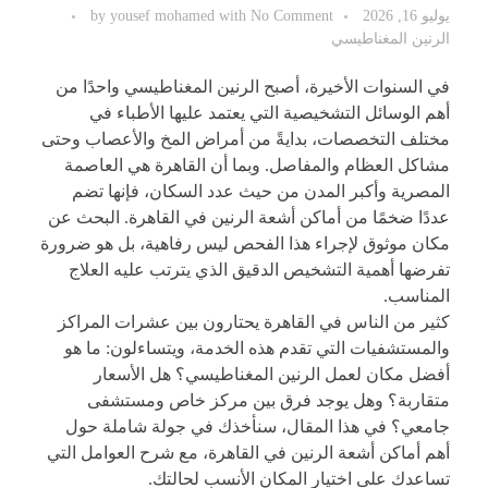
يوليو 16, 2026
No Comment
with
yousef mohamed
by
الرنين المغناطيسي
في السنوات الأخيرة، أصبح الرنين المغناطيسي واحدًا من
أهم الوسائل التشخيصية التي يعتمد عليها الأطباء في
مختلف التخصصات، بدايةً من أمراض المخ والأعصاب وحتى
مشاكل العظام والمفاصل. وبما أن القاهرة هي العاصمة
المصرية وأكبر المدن من حيث عدد السكان، فإنها تضم
عددًا ضخمًا من
أماكن أشعة الرنين في القاهرة
. البحث عن
مكان موثوق لإجراء هذا الفحص ليس رفاهية، بل هو ضرورة
تفرضها أهمية التشخيص الدقيق الذي يترتب عليه العلاج
المناسب.
كثير من الناس في القاهرة يحتارون بين عشرات المراكز
والمستشفيات التي تقدم هذه الخدمة، ويتساءلون: ما هو
أفضل مكان لعمل الرنين المغناطيسي؟ هل الأسعار
متقاربة؟ وهل يوجد فرق بين مركز خاص ومستشفى
جامعي؟ في هذا المقال، سنأخذك في جولة شاملة حول
أهم أماكن أشعة الرنين في القاهرة، مع شرح العوامل التي
تساعدك على اختيار المكان الأنسب لحالتك.